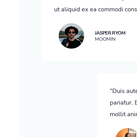
ut aliquid ex ea commodi con
JASPER RYOM
MOOMIN
"Duis aute
pariatur. 
mollit ani