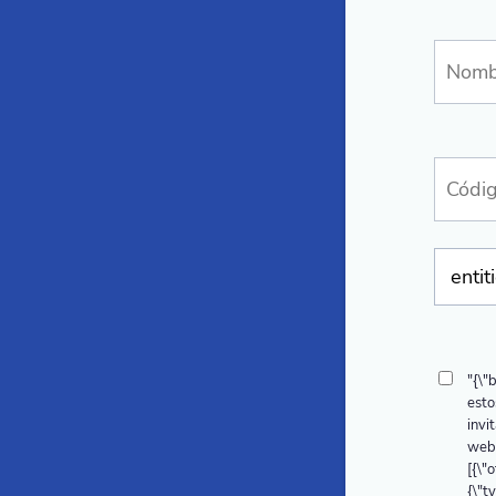
"{\"
esto
invi
webi
[{\"
{\"t