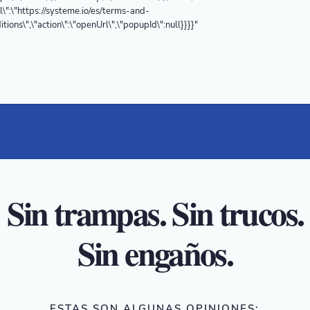
rl\":\"https://systeme.io/es/terms-and-
itions\",\"action\":\"openUrl\",\"popupId\":null}}}}"
Sin trampas. Sin trucos.
Sin engaños.
ESTAS SON ALGUNAS OPINIONES: