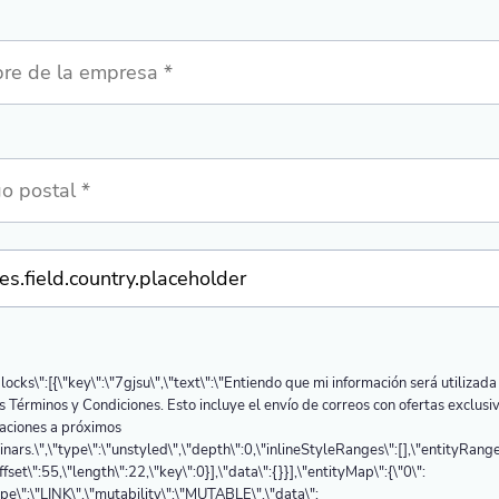
blocks\":[{\"key\":\"7gjsu\",\"text\":\"Entiendo que mi información será utilizad
s Términos y Condiciones. Esto incluye el envío de correos con ofertas exclusi
taciones a próximos
nars.\",\"type\":\"unstyled\",\"depth\":0,\"inlineStyleRanges\":[],\"entityRange
offset\":55,\"length\":22,\"key\":0}],\"data\":{}}],\"entityMap\":{\"0\":
ype\":\"LINK\",\"mutability\":\"MUTABLE\",\"data\":